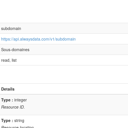
subdomain
https://api.alwaysdata.com/v1/subdomain
Sous-domaines
read, list
Details
Type :
integer
Resource ID.
Type :
string
Resource location.