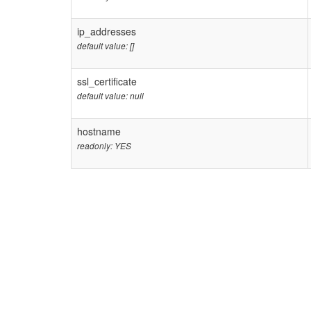
ip_addresses
default value: []
ssl_certificate
default value: null
hostname
readonly: YES