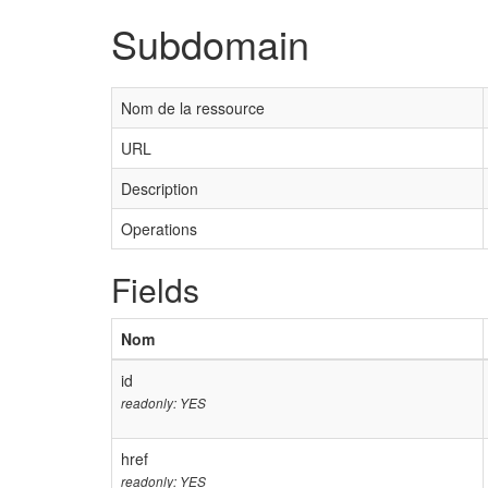
Subdomain
Nom de la ressource
URL
Description
Operations
Fields
Nom
id
readonly: YES
href
readonly: YES